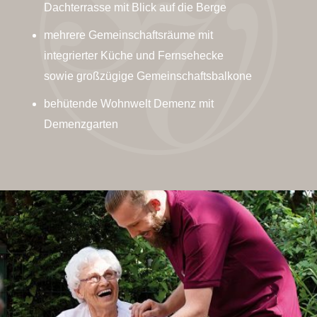
Dachterrasse mit Blick auf die Berge
mehrere Gemeinschaftsräume mit
integrierter Küche und Fernsehecke
sowie großzügige Gemeinschaftsbalkone
behütende Wohnwelt Demenz mit
Demenzgarten